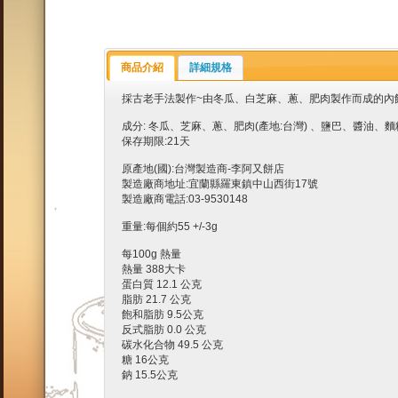
商品介紹
詳細規格
採古老手法製作~由冬瓜、白芝麻、蔥、肥肉製作而成的內
成分: 冬瓜、芝麻、蔥、肥肉(產地:台灣) 、鹽巴、醬油、麵
保存期限:21天
原產地(國):台灣製造商-李阿又餅店
製造廠商地址:宜蘭縣羅東鎮中山西街17號
製造廠商電話:03-9530148
重量:每個約55 +/-3g
每100g 熱量
熱量 388大卡
蛋白質 12.1 公克
脂肪 21.7 公克
飽和脂肪 9.5公克
反式脂肪 0.0 公克
碳水化合物 49.5 公克
糖 16公克
鈉 15.5公克