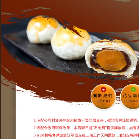
1.宅配公司對於外包裝未損壞不負賠償責任，敬請客戶謹慎選購
2.因配合政府環保政策，本店即日起“不免費”提供購物袋，如
3.ATM轉帳客戶請於訂單成立後三個工作天內匯款，並註記帳