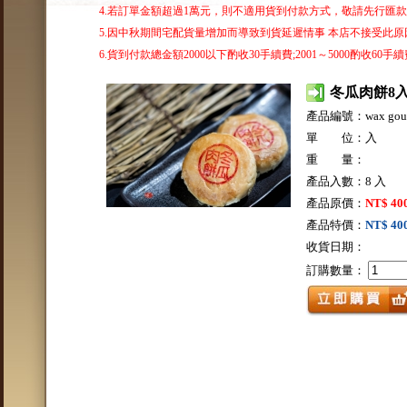
4.若訂單金額超過1萬元，則不適用貨到付款方式，敬請先行匯
5.因中秋期間宅配貨量增加而導致到貨延遲情事 本店不接受此原因
6.貨到付款總金額2000以下酌收30手續費;2001～5000酌收60手續費
冬瓜肉餅8
產品編號：wax gou
單 位：入
重 量：
產品入數：8 入
產品原價：
NT$ 40
產品特價：
NT$ 40
收貨日期：
訂購數量：