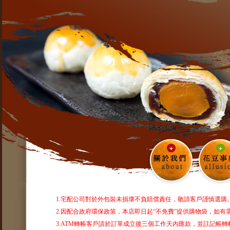
1.宅配公司對於外包裝未損壞不負賠償責任，敬請客戶謹慎選購
2.因配合政府環保政策，本店即日起“不免費”提供購物袋，如
3.ATM轉帳客戶請於訂單成立後三個工作天內匯款，並註記帳