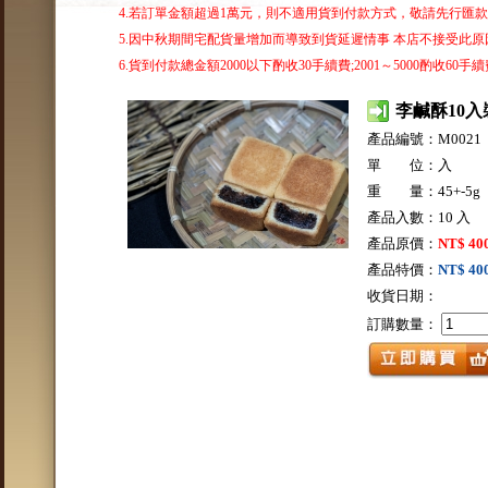
4.若訂單金額超過1萬元，則不適用貨到付款方式，敬請先行匯
5.因中秋期間宅配貨量增加而導致到貨延遲情事 本店不接受此原因
6.貨到付款總金額2000以下酌收30手續費;2001～5000酌收60手續費
李鹹酥10入
產品編號：M0021
單 位：入
重 量：45+-5g
產品入數：10 入
產品原價：
NT$ 40
產品特價：
NT$ 40
收貨日期：
訂購數量：