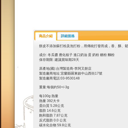
商品介紹
詳細規格
餅皮不添加蘇打粉及泡打粉，用傳統打發而成，香、酥、
成分: 冬瓜醬 應化核子 進口奶油 蛋 奶粉 糖粉 麵粉
保存期限: 建議賞味期28天
原產地(國):台灣製造商-李阿又餅店
製造廠商地址:宜蘭縣羅東鎮中山西街17號
製造廠商電話:03-9530148
重量:每個約50+/-3g
每100g 熱量
熱量 392大卡
蛋白質 5.28公克
脂肪 14.6公克
飽和脂肪 7.87公克
反式脂肪 0.0 公克
碳水化合物 59.8公克