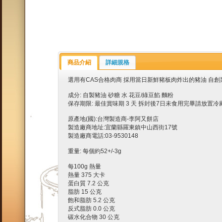
商品介紹
詳細規格
選用有CAS合格肉商 採用當日新鮮豬板肉炸出的豬油 自
成分: 自製豬油 砂糖 水 花豆/綠豆餡 麵粉
保存期限: 最佳賞味期 3 天 拆封後7日未食用完畢請放置冷
原產地(國):台灣製造商-李阿又餅店
製造廠商地址:宜蘭縣羅東鎮中山西街17號
製造廠商電話:03-9530148
重量: 每個約52+/-3g
每100g 熱量
熱量 375 大卡
蛋白質 7.2 公克
脂肪 15 公克
飽和脂肪 5.2 公克
反式脂肪 0.0 公克
碳水化合物 30 公克