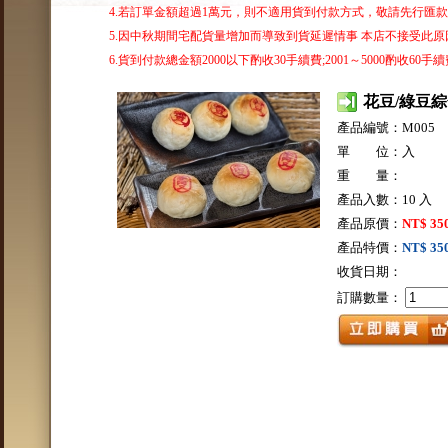
4.若訂單金額超過1萬元，則不適用貨到付款方式，敬請先行匯
5.因中秋期間宅配貨量增加而導致到貨延遲情事 本店不接受此原因
6.貨到付款總金額2000以下酌收30手續費;2001～5000酌收60手續費
花豆/綠豆綜
產品編號：M005
單 位：入
重 量：
產品入數：10 入
產品原價：
NT$ 35
產品特價：
NT$ 35
收貨日期：
訂購數量：