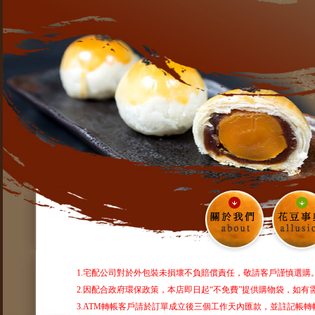
1.宅配公司對於外包裝未損壞不負賠償責任，敬請客戶謹慎選購
2.因配合政府環保政策，本店即日起“不免費”提供購物袋，如
3.ATM轉帳客戶請於訂單成立後三個工作天內匯款，並註記帳