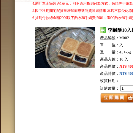
4.若訂單金額超過1萬元，則不適用貨到付款方式，敬請先行匯
5.因中秋期間宅配貨量增加而導致到貨延遲情事 本店不接受此原因
6.貨到付款總金額2000以下酌收30手續費;2001～5000酌收60手續費
李鹹酥10入
產品編號：M0021
單 位：入
重 量：45+-5g
產品入數：10 入
產品原價：
NT$ 40
產品特價：
NT$ 40
收貨日期：
訂購數量：