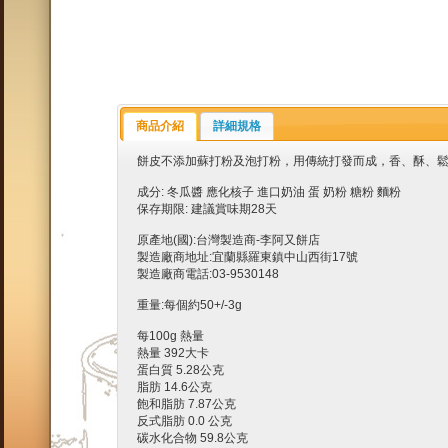
商品介紹
詳細規格
餅皮不添加蘇打粉及泡打粉，用傳統打發而成，香、酥、
成分: 冬瓜醬 應化核子 進口奶油 蛋 奶粉 糖粉 麵粉
保存期限: 建議賞味期28天
原產地(國):台灣製造商-李阿又餅店
製造廠商地址:宜蘭縣羅東鎮中山西街17號
製造廠商電話:03-9530148
重量:每個約50+/-3g
每100g 熱量
熱量 392大卡
蛋白質 5.28公克
脂肪 14.6公克
飽和脂肪 7.87公克
反式脂肪 0.0 公克
碳水化合物 59.8公克