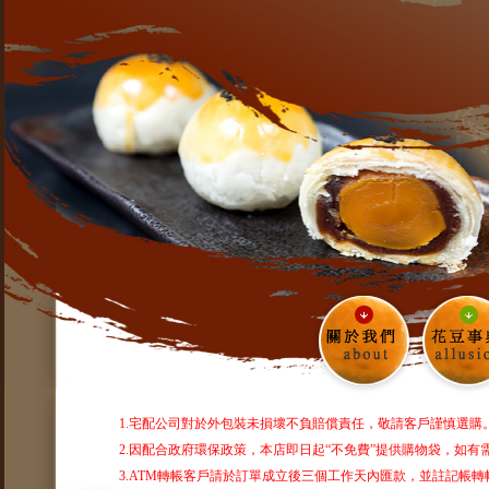
1.宅配公司對於外包裝未損壞不負賠償責任，敬請客戶謹慎選購
2.因配合政府環保政策，本店即日起“不免費”提供購物袋，如
3.ATM轉帳客戶請於訂單成立後三個工作天內匯款，並註記帳