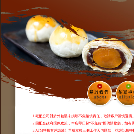
1.宅配公司對於外包裝未損壞不負賠償責任，敬請客戶謹慎選購
2.因配合政府環保政策，本店即日起“不免費”提供購物袋，如
3.ATM轉帳客戶請於訂單成立後三個工作天內匯款，並註記帳