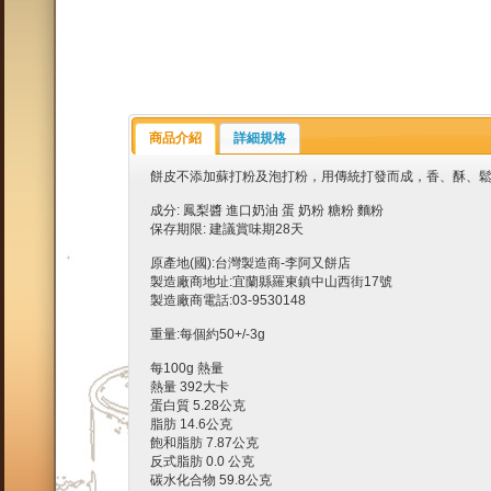
商品介紹
詳細規格
餅皮不添加蘇打粉及泡打粉，用傳統打發而成，香、酥、
成分: 鳳梨醬 進口奶油 蛋 奶粉 糖粉 麵粉
保存期限: 建議賞味期28天
原產地(國):台灣製造商-李阿又餅店
製造廠商地址:宜蘭縣羅東鎮中山西街17號
製造廠商電話:03-9530148
重量:每個約50+/-3g
每100g 熱量
熱量 392大卡
蛋白質 5.28公克
脂肪 14.6公克
飽和脂肪 7.87公克
反式脂肪 0.0 公克
碳水化合物 59.8公克