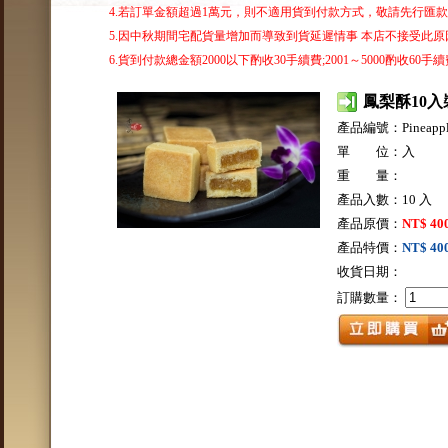
4.若訂單金額超過1萬元，則不適用貨到付款方式，敬請先行匯
5.因中秋期間宅配貨量增加而導致到貨延遲情事 本店不接受此原因
6.貨到付款總金額2000以下酌收30手續費;2001～5000酌收60手續費
鳳梨酥10入
產品編號：Pineappl
單 位：入
重 量：
產品入數：10 入
產品原價：
NT$ 40
產品特價：
NT$ 40
收貨日期：
訂購數量：